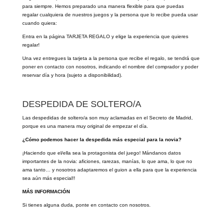
para siempre. Hemos preparado una manera flexible para que puedas
regalar cualquiera de nuestros juegos y la persona que lo recibe pueda usar
cuando quiera:
Entra en la página
TARJETA REGALO
y elige la experiencia que quieres
regalar!
Una vez entregues la tarjeta a la persona que recibe el regalo, se tendrá que
poner en contacto con nosotros, indicando el nombre del comprador y poder
reservar día y hora (sujeto a disponibilidad).
DESPEDIDA DE SOLTERO/A
Las despedidas de soltero/a son muy aclamadas en el Secreto de Madrid,
porque es una manera muy original de empezar el día.
¿Cómo podemos hacer la despedida más especial para la novia?
¡Haciendo que el/ella sea la protagonista del juego! Mándanos datos
importantes de la novia: aficiones, rarezas, manías, lo que ama, lo que no
ama tanto… y nosotros adaptaremos el guion a ella para que la experiencia
sea aún más especial!!
MÁS INFORMACIÓN
Si tienes alguna duda, ponte en contacto con nosotros.