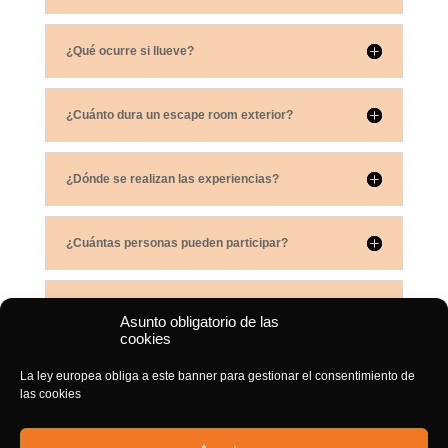
¿Qué ocurre si llueve?
¿Cuánto dura un escape room exterior?
¿Dónde se realizan las experiencias?
¿Cuántas personas pueden participar?
¿Es adecuado para familias y niños?
Asunto obligatorio de las
cookies
¿Es un escape room tradicional?
La ley europea obliga a este banner para gestionar el consentimiento de
las cookies
¿Hay que conocer Madrid para poder jugar?